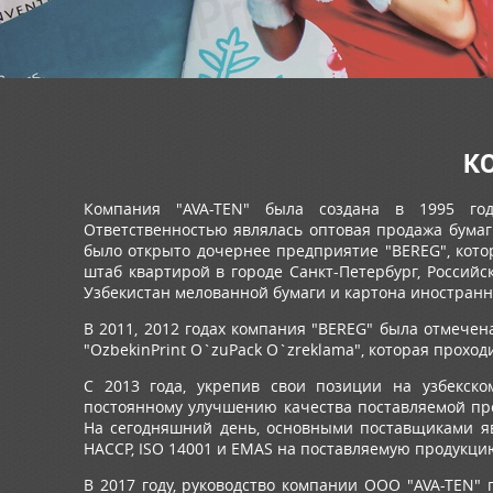
К
Компания "AVA-TEN" была создана в 1995 го
Ответственностью являлась оптовая продажа бумаги
было открыто дочернее предприятие "BEREG", кото
штаб квартирой в городе Санкт-Петербург, Российс
Узбекистан мелованной бумаги и картона иностранн
В 2011, 2012 годах компания "BEREG" была отмече
"OzbekinPrint O`zuPack O`zreklama", которая проход
С 2013 года, укрепив свои позиции на узбекско
постоянному улучшению качества поставляемой пр
На сегодняшний день, основными поставщиками я
HACCP, ISO 14001 и EMAS на поставляемую продукци
В 2017 году, руководство компании ООО "AVA-TEN"