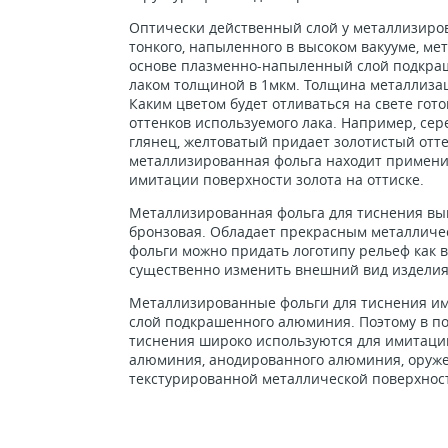
Оптически действенный слой у металлизиров
тонкого, напыленного в высоком вакууме, мет
основе плазменно-напыленный слой подкра
лаком толщиной в 1мкм. Толщина металлизац
Каким цветом будет отливаться на свете гот
оттенков используемого лака. Например, се
глянец, желтоватый придает золотистый отте
металлизированная фольга находит применит
имитации поверхности золота на оттиске.
Металлизированная фольга для тиснения вып
бронзовая. Обладает прекрасным металличе
фольги можно придать логотипу рельеф как в
существенно изменить внешний вид изделия
Металлизированные фольги для тиснения и
слой подкрашенного алюминия. Поэтому в п
тиснения широко используются для имитации 
алюминия, анодированного алюминия, оруже
текстурированной металлической поверхнос