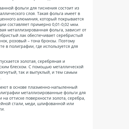
анной фольги для тиснения состоит из
аллического слоя. Такая фольга имеет в
шенного алюминия, который покрывается
ии составляет примерно 0,01-0,02 мкм.
овая металлизированная фольга, зависит от
ребристый лак обеспечивает серебристый
нок, розовый – тона бронзы. Поэтому
е в полиграфии, где используется для
ускается золотая, серебряная и
ским блеском. С помощью металлической
огнутый, так и выпуклый, и тем самым
.
меют в основе плазменно-напыленный
олиграфии металлизированные фольги для
на оттиске поверхности золота, серебра,
йной стали, меди, шлифованной или
ти.