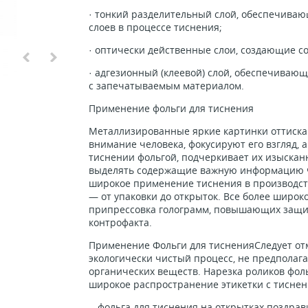
· тонкий разделительный слой, обеспечива
слоев в процессе тиснения;
· оптически действенные слои, создающие с
· адгезионный (клеевой) слой, обеспечиваю
с запечатываемым материалом.
Применение фольги для тиснения
Металлизированные яркие картинки оттиска
внимание человека, фокусируют его взгляд, 
тиснении фольгой, подчеркивает их изыскан
выделять содержащие важную информацию ч
широкое применение тиснения в производст
— от упаковки до открыток. Все более широ
припрессовка голограмм, повышающих защи
контрофакта.
Применение Фольги для тисненияСледует отм
экологически чистый процесс, не предпола
органических веществ. Нарезка роликов фол
широкое распространение этикетки с тиснен
- фольга для тиснения на открытках поздрав