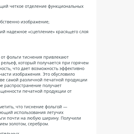
ющий четкое отделение функциональных
обственно изображение;
щий надежное «сцепление» красящего слоя
 от фольги тиснения привлекают
а рельеф, который получается при горячем
ность, что дает возможность эффективно
асти изображения. Это обусловило
ве самой различной печатной продукции
кое распространение получает
щенности печатной продукции от
етить, что тиснение фольгой —
гающий использования летучих
ьги почти на любую ширину. Получили
ием золотом, серебром.
ительных,